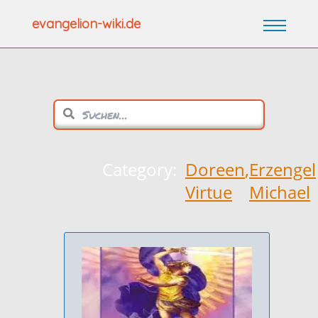
Zum
evangelion-wiki.de
Inhalt
springen
Category:
Doreen
,
Erzengel
Virtue
Michael