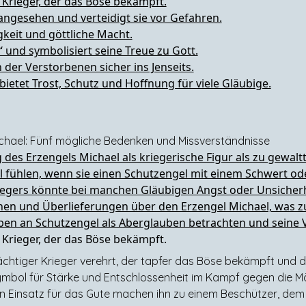
 Krieger, der das Böse bekämpft.
angesehen und verteidigt sie vor Gefahren.
gkeit und göttliche Macht.
‘ und symbolisiert seine Treue zu Gott.
n der Verstorbenen sicher ins Jenseits.
ietet Trost, Schutz und Hoffnung für viele Gläubige.
ichael: Fünf mögliche Bedenken und Missverständnisse
des Erzengels Michael als kriegerische Figur als zu gewalttä
fühlen, wenn sie einen Schutzengel mit einem Schwert oder
iegers könnte bei manchen Gläubigen Angst oder Unsicherh
ionen und Überlieferungen über den Erzengel Michael, was 
n an Schutzengel als Aberglauben betrachten und seine 
 Krieger, der das Böse bekämpft.
ächtiger Krieger verehrt, der tapfer das Böse bekämpft und d
mbol für Stärke und Entschlossenheit im Kampf gegen die Mäc
ein Einsatz für das Gute machen ihn zu einem Beschützer, de