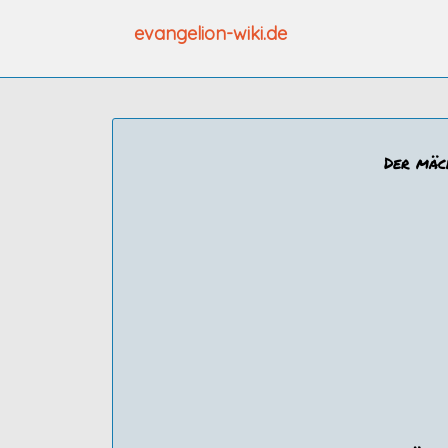
Zum
evangelion-wiki.de
Inhalt
springen
Der mäc