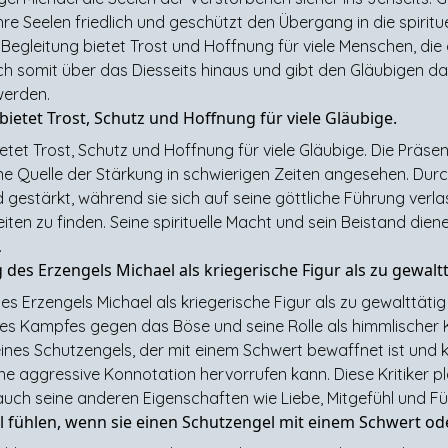
re Seelen friedlich und geschützt den Übergang in die spiritue
Begleitung bietet Trost und Hoffnung für viele Menschen, di
ich somit über das Diesseits hinaus und gibt den Gläubigen da
werden.
ietet Trost, Schutz und Hoffnung für viele Gläubige.
etet Trost, Schutz und Hoffnung für viele Gläubige. Die Präs
ne Quelle der Stärkung in schwierigen Zeiten angesehen. Dur
d gestärkt, während sie sich auf seine göttliche Führung verl
n zu finden. Seine spirituelle Macht und sein Beistand dienen
.
des Erzengels Michael als kriegerische Figur als zu gewalttä
s Erzengels Michael als kriegerische Figur als zu gewalttätig o
es Kampfes gegen das Böse und seine Rolle als himmlischer K
ines Schutzengels, der mit einem Schwert bewaffnet ist und kä
e aggressive Konnotation hervorrufen kann. Diese Kritiker plä
 auch seine anderen Eigenschaften wie Liebe, Mitgefühl und F
fühlen, wenn sie einen Schutzengel mit einem Schwert oder