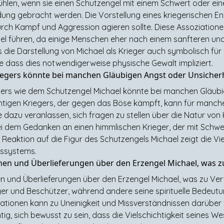
hlen, wenn sie einen Schutzengel mit einem Schwert oder ein
ndung gebracht werden. Die Vorstellung eines kriegerischen E
urch Kampf und Aggression agieren sollte. Diese Assoziation
 führen, da einige Menschen eher nach einem sanfteren und 
ss die Darstellung von Michael als Krieger auch symbolisch 
e dass dies notwendigerweise physische Gewalt impliziert.
iegers könnte bei manchen Gläubigen Angst oder Unsicherh
egers wie dem Schutzengel Michael könnte bei manchen Gläubi
chtigen Kriegers, der gegen das Böse kämpft, kann für manc
dazu veranlassen, sich fragen zu stellen über die Natur von Ko
ei dem Gedanken an einen himmlischen Krieger, der mit Schwe
eaktion auf die Figur des Schutzengels Michael zeigt die Vie
nssystems.
ionen und Überlieferungen über den Erzengel Michael, was 
nen und Überlieferungen über den Erzengel Michael, was zu Ver
ger und Beschützer, während andere seine spirituelle Bedeutu
etationen kann zu Uneinigkeit und Missverständnissen darüber 
htig, sich bewusst zu sein, dass die Vielschichtigkeit seines