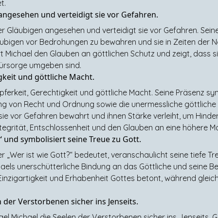
t.
angesehen und verteidigt sie vor Gefahren.
er Gläubigen angesehen und verteidigt sie vor Gefahren. Sei
läubigen vor Bedrohungen zu bewahren und sie in Zeiten der N
t Michael den Glauben an göttlichen Schutz und zeigt, dass si
ürsorge umgeben sind.
gkeit und göttliche Macht.
pferkeit, Gerechtigkeit und göttliche Macht. Seine Präsenz sy
ng von Recht und Ordnung sowie die unermessliche göttliche K
 sie vor Gefahren bewahrt und ihnen Stärke verleiht, um Hinde
tegrität, Entschlossenheit und den Glauben an eine höhere Ma
‘ und symbolisiert seine Treue zu Gott.
„Wer ist wie Gott?“ bedeutet, veranschaulicht seine tiefe Tre
aels unerschütterliche Bindung an das Göttliche und seine Ber
Einzigartigkeit und Erhabenheit Gottes betont, während glei
n der Verstorbenen sicher ins Jenseits.
el Michael die Seelen der Verstorbenen sicher ins Jenseits. G