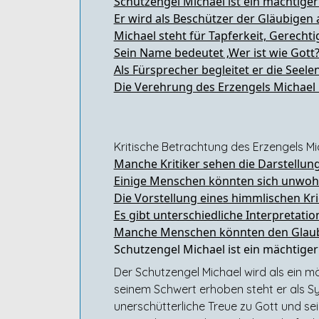
Schutzengel Michael ist ein mächtiger
Er wird als Beschützer der Gläubigen 
Michael steht für Tapferkeit, Gerechti
Sein Name bedeutet ‚Wer ist wie Gott?
Als Fürsprecher begleitet er die Seele
Die Verehrung des Erzengels Michael b
Kritische Betrachtung des Erzengels M
Manche Kritiker sehen die Darstellung 
Einige Menschen könnten sich unwohl 
Die Vorstellung eines himmlischen Kr
Es gibt unterschiedliche Interpretat
Manche Menschen könnten den Glaube
Schutzengel Michael ist ein mächtiger
Der Schutzengel Michael wird als ein m
seinem Schwert erhoben steht er als Sy
unerschütterliche Treue zu Gott und s