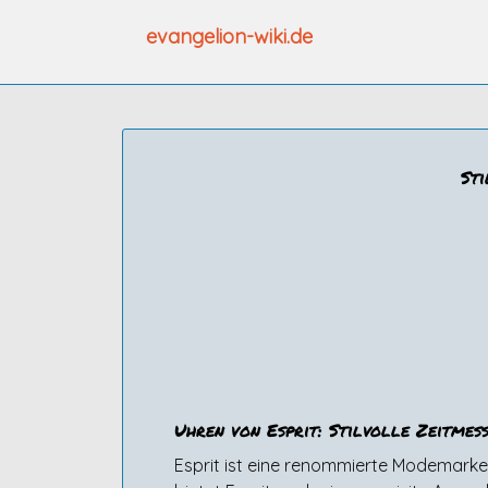
Zum
evangelion-wiki.de
Inhalt
springen
Sti
Uhren von Esprit: Stilvolle Zeitmes
Esprit ist eine renommierte Modemarke,