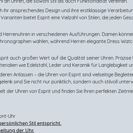
l an Uhren, die sowohl Stil als auch Funktionalität vereinen.
ch ihr ansprechendes Design und ihre erstklassige Verarbeitu
Varianten bietet Esprit eine Vielzahl von Stilen, die jeden G
d Herrenuhren in verschiedenen Ausführungen. Damen könne
 Chronographen wählen, während Herren elegante Dress Watc
rit auch großen Wert auf die Qualität seiner Uhren. Präzise 
rialien wie Edelstahl, Leder und Keramik für Langlebigkeit 
en Anlässen – die Uhren von Esprit sind vielseitige Begleiter,
elenk sind Sie nicht nur pünktlich, sondern auch stilvoll unter
elt der Uhren von Esprit und finden Sie Ihren perfekten Zeitme
prit-Uhr
ersönlichen Stil entspricht.
beitung der Uhr.