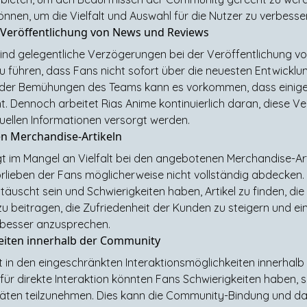
nen, um die Vielfalt und Auswahl für die Nutzer zu verbesse
 Veröffentlichung von News und Reviews
ind gelegentliche Verzögerungen bei der Veröffentlichung v
ühren, dass Fans nicht sofort über die neuesten Entwicklun
 der Bemühungen des Teams kann es vorkommen, dass einige I
t. Dennoch arbeitet Rias Anime kontinuierlich daran, diese 
tuellen Informationen versorgt werden.
en Merchandise-Artikeln
iegt im Mangel an Vielfalt bei den angebotenen Merchandise-Ar
rlieben der Fans möglicherweise nicht vollständig abdecken
äuscht sein und Schwierigkeiten haben, Artikel zu finden, d
 beitragen, die Zufriedenheit der Kunden zu steigern und ei
s besser anzusprechen.
eiten innerhalb der Community
gt in den eingeschränkten Interaktionsmöglichkeiten innerha
für direkte Interaktion könnten Fans Schwierigkeiten haben, 
täten teilzunehmen. Dies kann die Community-Bindung und da