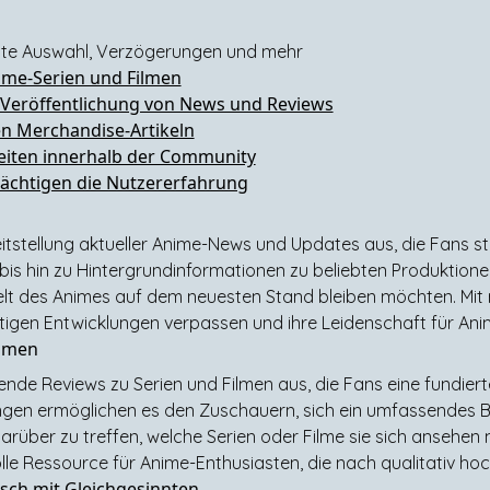
nzte Auswahl, Verzögerungen und mehr
ime-Serien und Filmen
 Veröffentlichung von News und Reviews
en Merchandise-Artikeln
eiten innerhalb der Community
ächtigen die Nutzererfahrung
eitstellung aktueller Anime-News und Updates aus, die Fans 
is hin zu Hintergrundinformationen zu beliebten Produktionen
r Welt des Animes auf dem neuesten Stand bleiben möchten. Mi
tigen Entwicklungen verpassen und ihre Leidenschaft für Ani
ilmen
de Reviews zu Serien und Filmen aus, die Fans eine fundierte 
ungen ermöglichen es den Zuschauern, sich ein umfassendes B
rüber zu treffen, welche Serien oder Filme sie sich ansehen
lle Ressource für Anime-Enthusiasten, die nach qualitativ ho
sch mit Gleichgesinnten