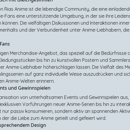
 Rias Anime ist die lebendige Community, die eine einladend
ime-Fans eine unterstützende Umgebung, in der sie ihre Leide
en können. Die vielfältigen Diskussionen und Interaktionen in
nhalts und der Verbundenheit unter Anime-Liebhabern, die
 Fans
tigen Merchandise-Angebot, das speziell auf die Bedürfnisse d
Kleidungsstücken bis hin zu kunstvollen Postern und Sammlers
der Anime-Liebhaber höherschlagen lassen. Die Vielfalt des 
eblingsserien auf ganz individuelle Weise auszudrücken und s
ten Anime-Welten erinnern.
ents und Gewinnspielen
rganisation von unterhaltsamen Events und Gewinnspielen au
 exklusiven Vorführungen neuer Anime-Serien bis hin zu interak
t nur passiv konsumieren, sondern aktiv an spannenden Aktiv
der die Liebe zum Anime geteilt und gefeiert wird.
ansprechendem Design