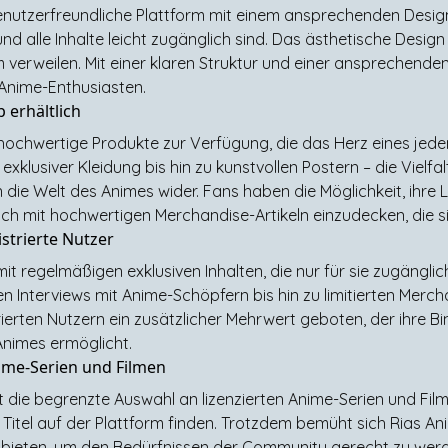
enutzerfreundliche Plattform mit einem ansprechenden Design
und alle Inhalte leicht zugänglich sind. Das ästhetische Desig
 verweilen. Mit einer klaren Struktur und einer ansprechenden
Anime-Enthusiasten.
 erhältlich
hochwertige Produkte zur Verfügung, die das Herz eines je
exklusiver Kleidung bis hin zu kunstvollen Postern – die Vielf
die Welt des Animes wider. Fans haben die Möglichkeit, ihre Li
ch mit hochwertigen Merchandise-Artikeln einzudecken, die s
strierte Nutzer
mit regelmäßigen exklusiven Inhalten, die nur für sie zugänglic
en Interviews mit Anime-Schöpfern bis hin zu limitierten Me
trierten Nutzern ein zusätzlicher Mehrwert geboten, der ihre B
 Animes ermöglicht.
ime-Serien und Filmen
t die begrenzte Auswahl an lizenzierten Anime-Serien und Fil
Titel auf der Plattform finden. Trotzdem bemüht sich Rias An
ubieten, um den Bedürfnissen der Community gerecht zu werden