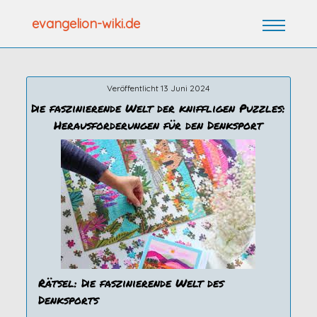
Zum
evangelion-wiki.de
Inhalt
springen
Veröffentlicht 13 Juni 2024
Die faszinierende Welt der kniffligen Puzzles:
Herausforderungen für den Denksport
Rätsel: Die faszinierende Welt des
Denksports