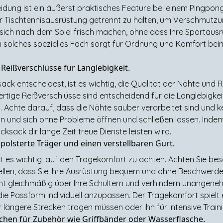
idung ist ein äußerst praktisches Feature bei einem Pingpong
r Tischtennisausrüstung getrennt zu halten, um Verschmutz
sich nach dem Spiel frisch machen, ohne dass Ihre Sportausrü
 solches spezielles Fach sorgt für Ordnung und Komfort bei
Reißverschlüsse für Langlebigkeit.
ck entscheidest, ist es wichtig, die Qualität der Nähte und R
tige Reißverschlüsse sind entscheidend für die Langlebigkei
chte darauf, dass die Nähte sauber verarbeitet sind und ke
ein und sich ohne Probleme öffnen und schließen lassen. Indem
ksack dir lange Zeit treue Dienste leisten wird.
epolsterte Träger und einen verstellbaren Gurt.
t es wichtig, auf den Tragekomfort zu achten. Achten Sie be
tellen, dass Sie Ihre Ausrüstung bequem und ohne Beschwerde
cht gleichmäßig über Ihre Schultern und verhindern unangene
 die Passform individuell anzupassen. Der Tragekomfort spielt
längere Strecken tragen müssen oder ihn für intensive Train
schen für Zubehör wie Griffbänder oder Wasserflasche.