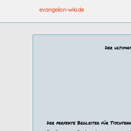
Zum
evangelion-wiki.de
Inhalt
springen
Der ultimat
Der perfekte Begleiter für Tischten