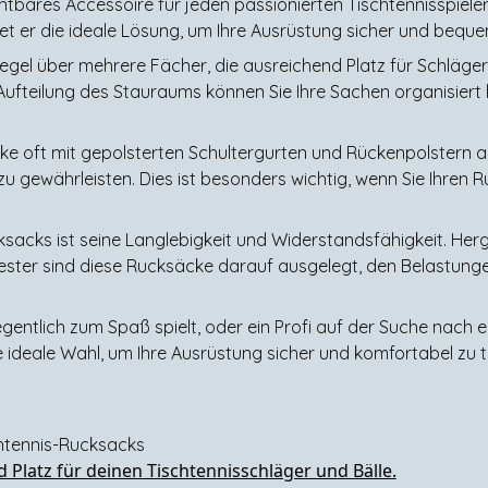
tbares Accessoire für jeden passionierten Tischtennisspieler.
et er die ideale Lösung, um Ihre Ausrüstung sicher und beque
egel über mehrere Fächer, die ausreichend Platz für Schläger,
te Aufteilung des Stauraums können Sie Ihre Sachen organisiert 
ke oft mit gepolsterten Schultergurten und Rückenpolstern 
u gewährleisten. Dies ist besonders wichtig, wenn Sie Ihren 
ksacks ist seine Langlebigkeit und Widerstandsfähigkeit. Her
ester sind diese Rucksäcke darauf ausgelegt, den Belastung
egentlich zum Spaß spielt, oder ein Profi auf der Suche nach e
e ideale Wahl, um Ihre Ausrüstung sicher und komfortabel zu t
chtennis-Rucksacks
Platz für deinen Tischtennisschläger und Bälle.