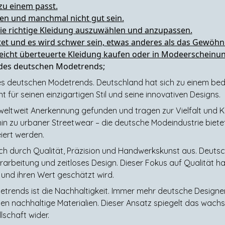
 zu einem passt.
ren und manchmal nicht gut sein.
ie richtige Kleidung auszuwählen und anzupassen.
t und es wird schwer sein, etwas anderes als das Gewöhnl
icht überteuerte Kleidung kaufen oder in Modeerscheinunge
l des deutschen Modetrends;
 des deutschen Modetrends. Deutschland hat sich zu einem bed
für seinen einzigartigen Stil und seine innovativen Designs.
ltweit Anerkennung gefunden und tragen zur Vielfalt und Kr
n zu urbaner Streetwear – die deutsche Modeindustrie bietet e
eiert werden.
ich durch Qualität, Präzision und Handwerkskunst aus. Deuts
erarbeitung und zeitloses Design. Dieser Fokus auf Qualität 
t und ihren Wert geschätzt wird.
etrends ist die Nachhaltigkeit. Immer mehr deutsche Designe
n nachhaltige Materialien. Dieser Ansatz spiegelt das wach
lschaft wider.