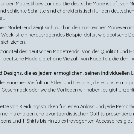
ur den Modestil des Landes. Die deutsche Mode ist oft von Mi
und schlichte Schnitte sind charakteristisch für den deutsche
st.
en Modetrend zeigt sich auch in den zahlreichen Modeverans
n Week ist ein herausragendes Beispiel dafür, wie deutsche De
sich ziehen.
estandteil des deutschen Modetrends. Von der Qualität und H
 deutsche Mode bietet eine Vielzahl von Facetten, die den indi
und Designs, die es jedem ermöglichen, seinen individuellen 
 der enormen Vielfalt an Stilen und Designs, die es uns ermögli
 Geschmack oder welche Vorlieben wir haben, es gibt unzähli
lette von Kleidungsstücken für jeden Anlass und jede Persönli
ne in trendigen und avantgardistischen Outfits präsentieren 
Jeans und T-Shirts bis hin zu extravaganten Accessoires gib