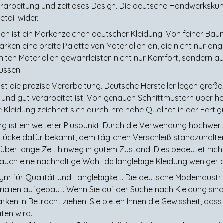
Verarbeitung und zeitloses Design. Die deutsche Handwerksku
tail wider.
n ist ein Markenzeichen deutscher Kleidung. Von feiner Baumw
rken eine breite Palette von Materialien an, die nicht nur a
hlten Materialien gewährleisten nicht nur Komfort, sondern a
üssen.
 ist die präzise Verarbeitung. Deutsche Hersteller legen groß
t und gut verarbeitet ist. Von genauen Schnittmustern über h
leidung zeichnet sich durch ihre hohe Qualität in der Fertig
ng ist ein weiterer Pluspunkt. Durch die Verwendung hochwerti
tücke dafür bekannt, dem täglichen Verschleiß standzuhalten
er lange Zeit hinweg in gutem Zustand. Dies bedeutet nicht n
auch eine nachhaltige Wahl, da langlebige Kleidung weniger 
ym für Qualität und Langlebigkeit. Die deutsche Modeindustr
alien aufgebaut. Wenn Sie auf der Suche nach Kleidung sind, 
arken in Betracht ziehen. Sie bieten Ihnen die Gewissheit, das
ten wird.