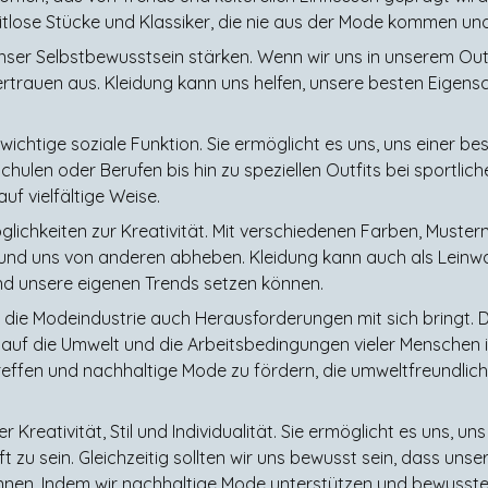
eitlose Stücke und Klassiker, die nie aus der Mode kommen un
ser Selbstbewusstsein stärken. Wenn wir uns in unserem Outfi
ertrauen aus. Kleidung kann uns helfen, unsere besten Eige
wichtige soziale Funktion. Sie ermöglicht es uns, uns einer
chulen oder Berufen bis hin zu speziellen Outfits bei sportlic
f vielfältige Weise.
glichkeiten zur Kreativität. Mit verschiedenen Farben, Muster
n und uns von anderen abheben. Kleidung kann auch als Leinwa
nd unsere eigenen Trends setzen können.
s die Modeindustrie auch Herausforderungen mit sich bringt.
 die Umwelt und die Arbeitsbedingungen vieler Menschen in d
effen und nachhaltige Mode zu fördern, die umweltfreundlich 
er Kreativität, Stil und Individualität. Sie ermöglicht es uns, 
ft zu sein. Gleichzeitig sollten wir uns bewusst sein, dass un
nen. Indem wir nachhaltige Mode unterstützen und bewusste 