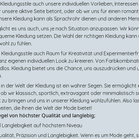
 Kleidungsstile auch unsere individuellen Vorlieben, Interessen
 unsere aktive Seite betont, oder ob wir uns für einen roman
nsere Kleidung kann als Sprachrohr dienen und anderen Mensc
glicht es uns auch, uns je nach Situation anzupassen. Wir kön
queme Kleidung setzen. Die Wahl der richtigen Kleidung kann
wohl zu fühlen.
r Kleidungsstile auch Raum für Kreativität und Experimentierf
z eigenen individuellen Look zu kreieren. Von Farbkombinati
dlos. Kleidung bietet uns die Chance, uns auszudrücken und un
.
 in der Welt der Kleidung ist ein wahrer Segen. Sie ermöglicht 
b wir klassisch, sportlich, extravagant oder minimalistisch s
zu bringen und uns in unserer Kleidung wohlzufühlen. Also lass
iten, die Ihnen die Welt der Mode bietet!
egel von höchster Qualität und langlebig;
d Langlebigkeit auf höchstem Niveau
ualität, Präzision und Langlebigkeit. Wenn es um Mode geht, 