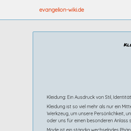
Zum
evangelion-wiki.de
Inhalt
springen
Kle
Kleidung: Ein Ausdruck von Stil, Identitä
Kleidung ist so viel mehr als nur ein M
Werkzeug, um unsere Persönlichkeit, uns
oder uns für einen besonderen Anlass sc
Mode ist ein ständig wechselndes Phäno