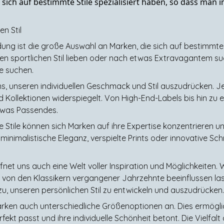
e sich auf bestimmte Stile spezialisiert haben, so dass ma
en Stil
idung ist die große Auswahl an Marken, die sich auf bestimmte S
en sportlichen Stil lieben oder nach etwas Extravagantem such
e suchen.
uns, unseren individuellen Geschmack und Stil auszudrücken. J
und Kollektionen widerspiegelt. Von High-End-Labels bis hin zu
twas Passendes.
e Stile können sich Marken auf ihre Expertise konzentrieren u
nimalistische Eleganz, verspielte Prints oder innovative Sch
fnet uns auch eine Welt voller Inspiration und Möglichkeiten.
ns von den Klassikern vergangener Jahrzehnte beeinflussen las
zu, unseren persönlichen Stil zu entwickeln und auszudrücken.
rken auch unterschiedliche Größenoptionen an. Dies ermögli
rfekt passt und ihre individuelle Schönheit betont. Die Vielfa