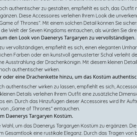
 authentischer zu gestalten, empfiehlt es sich, das Outfit 
rgänzen. Diese Accessoires verleihen Ihrem Look die unverke
me of Thrones“. Mit einem solchen Detail können Sie sicherst
in die Welt der Seven Kingdoms eintauchen, als würden Sie d
 um den Look von Daenerys Targaryen zu vervollständigen.
 vervollständigen, empfiehlt es sich, einen eleganten Umhan
chen Farben oder ein kunstvoll gemusterter Schal verleiht d
he Ausstrahlung der Drachenkönigin. Mit diesem kleinen Detai
noch authentischer wirken.
r oder eine Drachenkette hinzu, um das Kostüm authentisc
authentischer wirken zu lassen, empfiehlt es sich, Accessoi
leinen Details verleihen Ihrem Outfit eine zusätzliche Dimen
 ein. Durch das Hinzufügen dieser Accessoires wird Ihr Auft
lt von „Game of Thrones“ eintauchen.
zum Daenerys Targaryen Kostüm.
te Wahl, um das Daenerys Targaryen Kostüm zu ergänzen. Die
m Gesamtlook eine rustikale Eleganz. Durch das Tragen von b