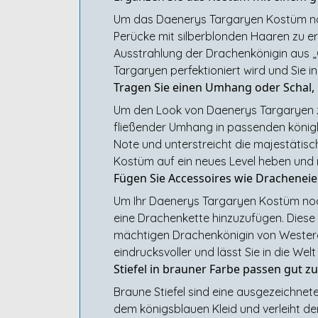
Um das Daenerys Targaryen Kostüm noch
Perücke mit silberblonden Haaren zu e
Ausstrahlung der Drachenkönigin aus „Ga
Targaryen perfektioniert wird und Sie 
Tragen Sie einen Umhang oder Schal,
Um den Look von Daenerys Targaryen zu
fließender Umhang in passenden königli
Note und unterstreicht die majestätisc
Kostüm auf ein neues Level heben und 
Fügen Sie Accessoires wie Dracheneie
Um Ihr Daenerys Targaryen Kostüm noch 
eine Drachenkette hinzuzufügen. Diese k
mächtigen Drachenkönigin von Westeros
eindrucksvoller und lässt Sie in die We
Stiefel in brauner Farbe passen gut 
Braune Stiefel sind eine ausgezeichne
dem königsblauen Kleid und verleiht de