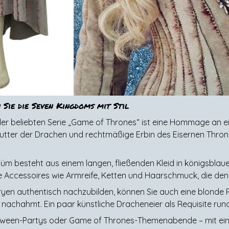
Sie die Seven Kingdoms mit Stil
 beliebten Serie „Game of Thrones“ ist eine Hommage an ei
Mutter der Drachen und rechtmäßige Erbin des Eisernen Thron
üm besteht aus einem langen, fließenden Kleid in königsblau
e Accessoires wie Armreife, Ketten und Haarschmuck, die den 
en authentisch nachzubilden, können Sie auch eine blonde 
ur nachahmt. Ein paar künstliche Dracheneier als Requisite ru
loween-Partys oder Game of Thrones-Themenabende – mit e