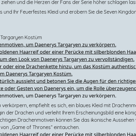
ch ziehen und die Herzen der Fans der Serie höher schlagen las
s und Ihr Feuerfestes Kleid und erobern Sie die Seven Kingdo
s Targaryen Kostüm
henmotiven, um Daenerys Targaryen zu verkörpern.
ldenen Haarreif oder einer Perücke mit silberblonden Haa
 um den Look von Daenerys Targaryen zu vervollständigen.
r oder eine Drachenkette hinzu, um das Kostüm authentisc
zum Daenerys Targaryen Kostüm.
atürlich aussieht und betonen Sie die Augen für den richtige
ate oder Gesten von Daenerys ein, um die Rolle überzeugend
henmotiven, um Daenerys Targaryen zu verkörpern.
erkörpern, empfiehlt es sich, ein blaues Kleid mit Drachenm
nigin der Drachen und verleiht Ihrem Erscheinungsbild eine kön
chtigen Drachenmotiven können Sie das ikonische Aussehen
t von „Game of Thrones“ eintauchen.
ldenen Haarreif oder einer Perücke mit silberblonden Haa