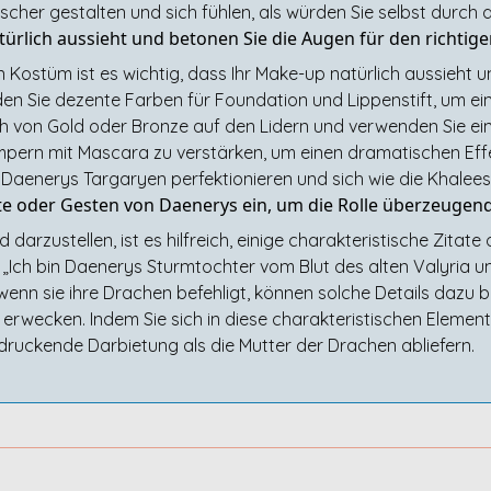
cher gestalten und sich fühlen, als würden Sie selbst durch
atürlich aussieht und betonen Sie die Augen für den richtige
Kostüm ist es wichtig, dass Ihr Make-up natürlich aussieht u
den Sie dezente Farben für Foundation und Lippenstift, um ein
h von Gold oder Bronze auf den Lidern und verwenden Sie ein
Wimpern mit Mascara zu verstärken, um einen dramatischen Effe
aenerys Targaryen perfektionieren und sich wie die Khaleesi
ate oder Gesten von Daenerys ein, um die Rolle überzeugend
arzustellen, ist es hilfreich, einige charakteristische Zitate
ch bin Daenerys Sturmtochter vom Blut des alten Valyria und
enn sie ihre Drachen befehligt, können solche Details dazu be
wecken. Indem Sie sich in diese charakteristischen Elemente 
ndruckende Darbietung als die Mutter der Drachen abliefern.