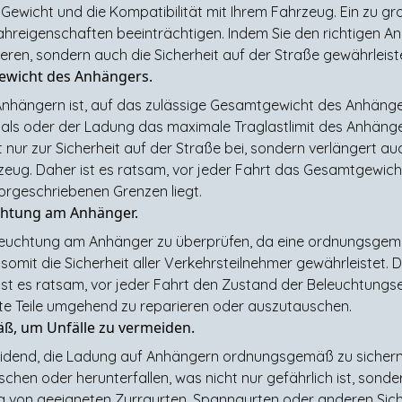
Gewicht und die Kompatibilität mit Ihrem Fahrzeug. Ein zu gr
hreigenschaften beeinträchtigen. Indem Sie den richtigen An
tieren, sondern auch die Sicherheit auf der Straße gewährleist
gewicht des Anhängers.
Anhängern ist, auf das zulässige Gesamtgewicht des Anhänger
ials oder der Ladung das maximale Traglastlimit des Anhänge
cht nur zur Sicherheit auf der Straße bei, sondern verlängert
zeug. Daher ist es ratsam, vor jeder Fahrt das Gesamtgewic
vorgeschriebenen Grenzen liegt.
chtung am Anhänger.
eleuchtung am Anhänger zu überprüfen, da eine ordnungsgem
 somit die Sicherheit aller Verkehrsteilnehmer gewährleistet.
 ist es ratsam, vor jeder Fahrt den Zustand der Beleuchtung
kte Teile umgehend zu reparieren oder auszutauschen.
ß, um Unfälle zu vermeiden.
cheidend, die Ladung auf Anhängern ordnungsgemäß zu sicher
hen oder herunterfallen, was nicht nur gefährlich ist, sond
 von geeigneten Zurrgurten, Spanngurten oder anderen Sic