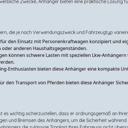
erbliche Zwecke, Anhänger bieten eine praktische Lösung f
gern, die je nach Verwendungszweck und Fahrzeugtyp variier
für den Einsatz mit Personenkraftwagen konzipiert und ei
n oder anderen Haushaltsgegenständen.
en können schwere Lasten mit speziellen Lkw-Anhängern tr
werden.
ing-Enthusiasten bieten diese Anhänger eine kompakte Unt
 für den Transport von Pferden bieten diese Anhänger Siche
t es wichtig sicherzustellen, dass er ordnungsgemäß an Ihrem
gen und Bremsen des Anhängers, um die Sicherheit während d
hängers die zulässige Traglast Ihres Fahrzeugs nicht übersc