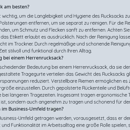
ck am besten?
t wichtig, um die Langlebigkeit und Hygiene des Rucksacks zu
olsterungen entfernen, um sie separat zu reinigen. Für die R
en, um Schmutz und Flecken sanft zu entfernen. Achten Sie 
as Etikett erlaubt es ausdrücklich. Nach der Reinigung lass
nicht im Trockner. Durch regelmäßige und schonende Reinigung
it stilvoll und funktional durch Ihren Alltag.
g bei einem Herrenrucksack?
scheidender Bedeutung bei einem Herrenrucksack, da sie de
gestaltete Tragegurte verteilen das Gewicht des Rucksacks g
erspannungen reduziert. Verstellbare Riemen ermöglichen es 
größe einzustellen. Durch gepolsterte Rückenteile und Belü
e bei längeren Tragezeiten. Insgesamt tragen ergonomische 
l ist, sondern auch angenehm zu tragen und schonend für den
 im Business-Umfeld tragen?
Business-Umfeld getragen werden, vorausgesetzt, dass er de
ität und Funktionalität im Arbeitsalltag eine große Rolle spielen,