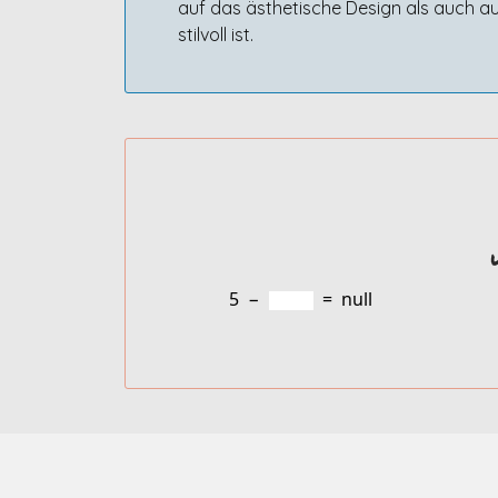
auf das ästhetische Design als auch au
stilvoll ist.
5
−
=
null