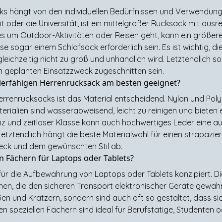
cks hängt von den individuellen Bedürfnissen und Verwendun
it oder die Universität, ist ein mittelgroßer Rucksack mit aus
s um Outdoor-Aktivitäten oder Reisen geht, kann ein größer
 sogar einem Schlafsack erforderlich sein. Es ist wichtig, die
leichzeitig nicht zu groß und unhandlich wird. Letztendlich s
n geplanten Einsatzzweck zugeschnitten sein.
azierfähigen Herrenrucksack am besten geeignet?
errenrucksacks ist das Material entscheidend. Nylon und Polye
terialien sind wasserabweisend, leicht zu reinigen und bieten
z und zeitloser Klasse kann auch hochwertiges Leder eine au
t. Letztendlich hängt die beste Materialwahl für einen strapaz
eck und dem gewünschten Stil ab.
n Fächern für Laptops oder Tablets?
l für die Aufbewahrung von Laptops oder Tablets konzipiert. 
hen, die den sicheren Transport elektronischer Geräte gewährl
en und Kratzern, sondern sind auch oft so gestaltet, dass sie
 speziellen Fächern sind ideal für Berufstätige, Studenten ode