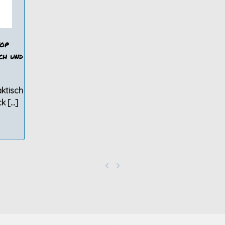
op
ch und
ktisch
k […]