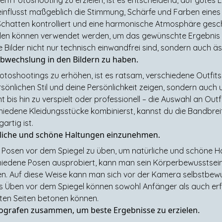
eeinflusst maßgeblich die Stimmung, Schärfe und Farben eines 
Schatten kontrolliert und eine harmonische Atmosphäre gesc
ellen können verwendet werden, um das gewünschte Ergebnis z
e Bilder nicht nur technisch einwandfrei sind, sondern auch 
Abwechslung in den Bildern zu haben.
Fotoshootings zu erhöhen, ist es ratsam, verschiedene Outfi
rsönlichen Stil und deine Persönlichkeit zeigen, sondern auc
 bis hin zu verspielt oder professionell – die Auswahl an Outf
hiedene Kleidungsstücke kombinierst, kannst du die Bandbrei
artig ist.
rliche und schöne Haltungen einzunehmen.
ist, Posen vor dem Spiegel zu üben, um natürliche und schöne
chiedene Posen ausprobiert, kann man sein Körperbewusstsei
en. Auf diese Weise kann man sich vor der Kamera selbstbew
 Üben vor dem Spiegel können sowohl Anfänger als auch erfah
ten Seiten betonen können.
tografen zusammen, um beste Ergebnisse zu erzielen.