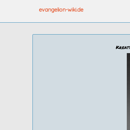
Zum
evangelion-wiki.de
Inhalt
springen
Kreati