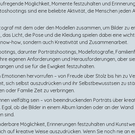
 aufregende Möglichkeit, Momente festzuhalten und Erinnerung
shootings sind eine beliebte Aktivität, die Menschen jeden A
otograf mit dem oder den Modellen zusammen, um Bilder zu er
, das Licht, die Pose und die Kleidung spielen dabei eine wicht
 Know-how, sondern auch Kreativität und Zusammenarbeit.
otings, darunter Porträtshootings, Modefotografie, Familien
t ihre eigenen Anforderungen und Herausforderungen, aber si
gen und sie für die Ewigkeit festzuhalten.
n Emotionen hervorrufen – von Freude über Stolz bis hin zu Ve
, sich selbst auszudrücken und ihr Selbstbewusstsein zu stär
n oder Familie Zeit zu verbringen.
en vielfältig sein – von beeindruckenden Porträts über kreat
al, ob die Bilder in einem Album landen oder an der Wand 
n sind.
derbare Möglichkeit, Erinnerungen festzuhalten und Kunstwe
ich auf kreative Weise auszudrücken. Wenn Sie noch nie an